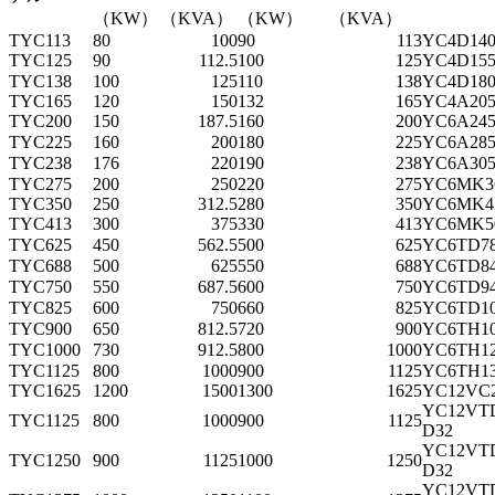
（KW）
（KVA）
（KW）
（KVA）
TYC113
80
100
90
113
YC4D140
TYC125
90
112.5
100
125
Y
C4D155
TYC138
100
125
110
138
YC4D180
TYC165
120
150
132
165
YC4A205
TYC200
150
187.5
160
200
YC6A24
TYC225
160
200
180
225
YC6A28
TYC238
176
220
190
238
YC6A
30
TYC275
200
250
220
275
YC6MK3
TYC350
250
312.5
280
350
YC6MK4
TYC413
300
375
330
413
YC6MK5
TYC625
450
562.5
500
625
YC6TD78
TYC688
500
625
550
688
YC6TD84
TYC750
550
687.5
600
750
YC6TD94
TYC825
600
750
660
825
YC6TD10
TYC900
650
812.5
720
900
YC6TH10
TYC1000
730
912.5
800
1000
YC6TH12
TYC1125
800
1000
900
1125
YC6TH13
TYC1625
1200
1500
1300
1625
YC12VC2
YC12VTD
TYC1125
800
1000
900
1125
D32
YC12VTD
TYC1250
900
1125
1000
1250
D32
YC12VTD