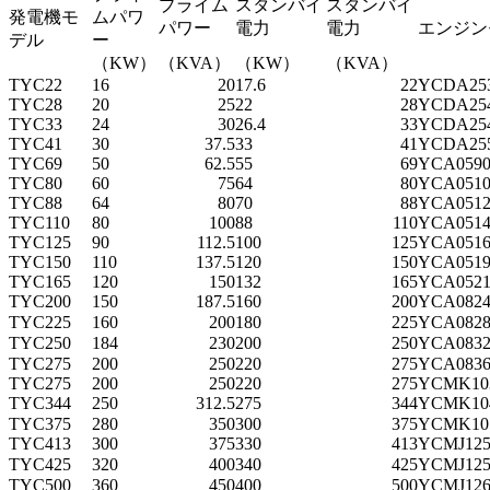
プライム
スタンバイ
スタンバイ
発電機モ
ムパワ
パワー
電力
電力
エンジン
デル
ー
（KW）
（KVA）
（KW）
（KVA）
TYC22
16
20
17.6
22
YCDA253
TYC28
20
25
22
28
YCDA254
TYC33
24
30
26.4
33
YCDA254
TYC41
30
37.5
33
41
YCDA255
TYC69
50
62.5
55
69
YCA0590
TYC80
60
75
64
80
YCA0510
TYC88
64
80
70
88
YCA0512
TYC110
80
100
88
110
YCA0514
TYC125
90
112.5
100
125
YCA0516
TYC150
110
137.5
120
150
YCA0519
TYC165
120
150
132
165
YCA0521
TYC200
150
187.5
160
200
YCA0824
TYC225
160
200
180
225
YCA0828
TYC250
184
230
200
250
YCA08
3
TYC275
200
250
220
275
YCA0836
TYC275
200
250
220
275
YCMK103
TYC344
250
312.5
275
344
YCMK10
TYC375
280
350
300
375
YCMK105
TYC413
300
375
330
413
YCMJ12
TYC425
320
400
340
425
YCMJ12
TYC500
360
450
400
500
YCMJ12