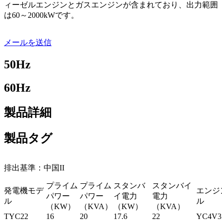
ィーゼルエンジンとガスエンジンが含まれており、出力範囲
は60～2000kWです。
メールを送信
50Hz
60Hz
製品詳細
製品タグ
排出基準：中国II
プライム
プライム
スタンバ
スタンバイ
発電機モデ
エンジ
パワー
パワー
イ電力
電力
ル
ル
（KW）
（KVA）
（KW）
（KVA）
TYC22
16
20
17.6
22
YC4V3