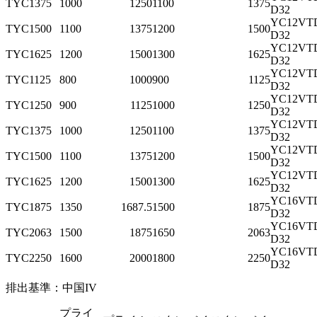
TYC1375
1000
1250
1100
1375
D32
YC12VTD
TYC1500
1100
1375
1200
1500
D32
YC12VTD
TYC1625
1200
1500
1300
1625
D32
YC12VTD
TYC1125
800
1000
900
1125
D32
YC12VTD
TYC1250
900
1125
1000
1250
D32
YC12VTD
TYC1375
1000
1250
1100
1375
D32
YC12VTD
TYC1500
1100
1375
1200
1500
D32
YC12VTD
TYC1625
1200
1500
1300
1625
D32
YC16VTD
TYC1875
1350
1687.5
1500
1875
D32
YC16VTD
TYC2063
1500
1875
1650
2063
D32
YC16VTD
TYC2250
1600
2000
1800
2250
D32
排出基準：中国IV
プライ