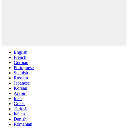
English
French
German
Portuguese
Spanish
Russian
Japanese
Korean
Arabic
Irish
Greek
Turkish
Italian
Danish
Romanian