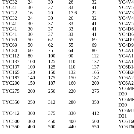
TYC32
24
30
26
32
YC4V4
TYC41
30
37
33
41
YC4V5
TYC22
16
20
17.6
22
YC4V3
TYC32
24
30
26
32
YC4V4
TYC41
30
37
33
41
YC4V5
TYC41
30
37
33
41
YC4D6
TYC41
30
37
33
41
YC4D6
TYC69
50
62
55
69
YC4D9
TYC69
50
62
55
69
YC4D9
TYC80
60
75
64
80
YC4A1
TYC112
80
100
90
112
YC4A1
TYC137
100
125
110
137
YC4A1
TYC137
100
125
110
137
YC6B1
TYC165
120
150
132
165
YC6B2
TYC187
140
175
150
187
YC6A2
TYC200
150
187
160
200
YC6A2
YC6MK
TYC275
200
250
220
275
D20
YC6MK
TYC350
250
312
280
350
D20
YC6MJ
TYC412
300
375
330
412
D2
1
TYC500
360
450
400
500
YC6T6
TYC550
400
500
440
550
YC6T6