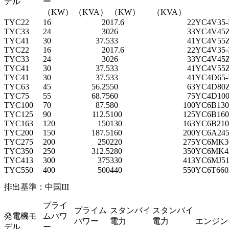
デル
ー
（KW）
（KVA）
（KW）
（KVA）
TYC22
16
20
17.6
22
YC4V35-
TYC33
24
30
26
33
YC4V45Z
TYC41
30
37.5
33
41
YC4V55Z
TYC22
16
20
17.6
22
YC4V35-
TYC33
24
30
26
33
YC4V45Z
TYC41
30
37.5
33
41
YC4V55Z
TYC41
30
37.5
33
41
YC4D65-
TYC63
45
56.25
50
63
YC4D80Z
TYC75
55
68.75
60
75
YC4D100
TYC100
70
87.5
80
100
YC6B130
TYC125
90
112.5
100
125
YC6B160
TYC163
120
150
130
163
YC6B210
TYC200
150
187.5
160
200
YC6A245
TYC275
200
250
220
275
YC6MK3
TYC350
250
312.5
280
350
YC6MK4
TYC413
300
375
330
413
Y
C6MJ51
TYC550
400
500
440
550
YC6T660
排出基準：中国III
プライ
プライム
スタンバイ
スタンバイ
発電機モ
ムパワ
パワー
電力
電力
エンジン
デル
ー