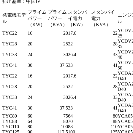
排出基準：中国IV
プライム
プライム
スタンバ
スタンバイ
発電機モデ
エンジ
パワー
パワー
イ電力
電力
ル
ル
（KW）
（KVA）
（KW）
（KVA）
YCDV2
TYC22
16
20
17.6
22
25
YCDV2
TYC28
20
25
22
28
35
YCDV2
TYC33
24
30
26.4
33
40
YCDV2
TYC41
30
37.5
33
41
50
YC
DA2
TYC22
16
20
17.6
22
D40
YCDA2
TYC28
20
25
22
28
D40
YCDA2
TYC33
24
30
26.4
33
D40
YCDA2
TYC41
30
37.5
33
41
D40
TYC80
60
75
64
80
YCA05
TYC88
64
80
70
88
YCA05
TYC110
80
100
88
110
YCA05
TYC125
90
112.5
100
125
YCA05