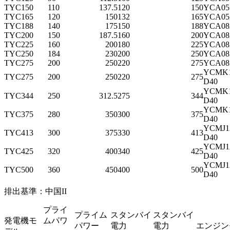
TYC150
110
137.5
120
150
YCA05
TYC165
120
150
132
165
YCA05
TYC188
140
175
150
188
YCA08
TYC200
150
187.5
160
200
YCA08
TYC225
160
200
180
225
YCA08
TYC250
184
230
200
250
YCA08
TYC275
200
250
220
275
YCA08
YCMK1
TYC275
200
250
220
275
D40
YCMK
TYC344
250
312.5
275
344
D40
YCMK
TYC375
280
350
300
375
D40
YCMJ1
TYC413
300
375
330
413
D40
YCMJ1
TYC425
320
400
340
425
D40
YCMJ1
TYC500
360
450
400
500
D40
排出基準：中国II
プライ
プライム
スタンバイ
スタンバイ
発電機モ
ムパワ
パワー
電力
電力
エンジン