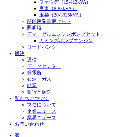
ファウデ（15-413kVA)
良東（8-83kVA）
玉柴（20-3025kVA）
船舶用発電機セット
照明塔
ディーゼルエンジンポンプセット
カミンズポンプエンジン
ロードバンク
解決
通信
データセンター
発電所
石油・ガス
鉱業
銀行と病院
私たちについて
マモについて
企業ニュース
業界ニュース
お問い合わせ
家