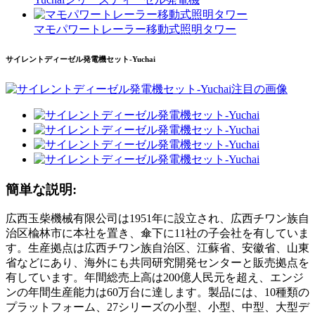
マモパワートレーラー移動式照明タワー
サイレントディーゼル発電機セット-Yuchai
簡単な説明:
広西玉柴機械有限公司は1951年に設立され、広西チワン族自
治区楡林市に本社を置き、傘下に11社の子会社を有していま
す。生産拠点は広西チワン族自治区、江蘇省、安徽省、山東
省などにあり、海外にも共同研究開発センターと販売拠点を
有しています。年間総売上高は200億人民元を超え、エンジ
ンの年間生産能力は60万台に達します。製品には、10種類の
プラットフォーム、27シリーズの小型、小型、中型、大型デ